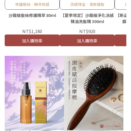
修護髮絲．瞬效有感
涼感降溫．清爽蓬鬆
逆
沙龍級髮絲修護精萃 80ml
【夏季限定】沙龍級淨化涼感
【新品
精油洗髮精 300ml
膜 /
NT$1,180
NT$920
加入購物車
加入購物車