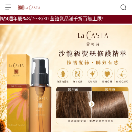
年慶🥳8/7～8/30 全館髮品滿千折百無上限!