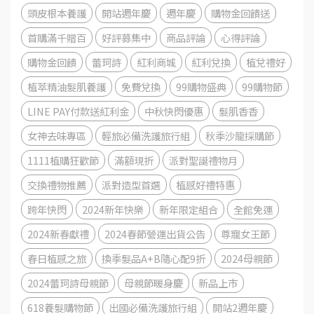
頭皮根本養護
開站週年慶
週年慶
購物金回饋送
首購滿千贈百
好評募集中
商品評論
心得評論
購物金回饋
蕾珂詩
紅利商城
紅利兌換
植兌禮好
植萃精油髮肌養護
免費兌換
99購物盛典
99購物節
LINE PAY付款送紅利金
中秋快閃優惠
髮肌香香
女神去味專區
輕旅必備洗護旅行組
秋季沙龍採購節
1111植購狂歡節
滿額現折
派對聖誕禮物月
交換禮物推薦
派對造型首選
植感好禮特惠
跨年快閃
2024新年快樂
新年限定組合
全館免運
2024新春獻禮
2024春節營運出貨公告
尊寵女王節
春日植感之旅
換季髮品A+B隨心配9折
2024母親節
2024蕾珂詩母親節
母親節暖身慶
新品上市
618養髮購物節
出國必備洗護旅行組
開站2週年慶