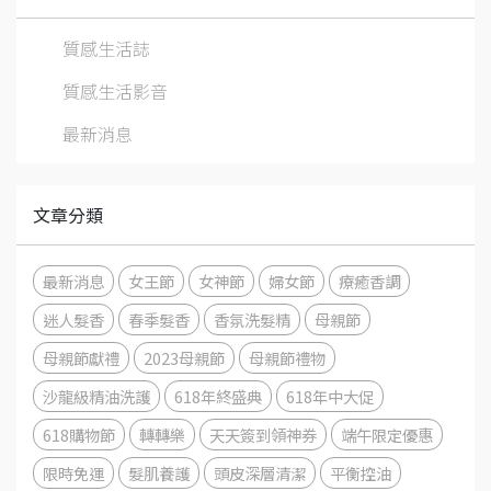
質感生活誌
質感生活影音
最新消息
文章分類
最新消息
女王節
女神節
婦女節
療癒香調
迷人髮香
春季髮香
香氛洗髮精
母親節
母親節獻禮
2023母親節
母親節禮物
沙龍級精油洗護
618年終盛典
618年中大促
618購物節
轉轉樂
天天簽到領神券
端午限定優惠
限時免運
髮肌養護
頭皮深層清潔
平衡控油