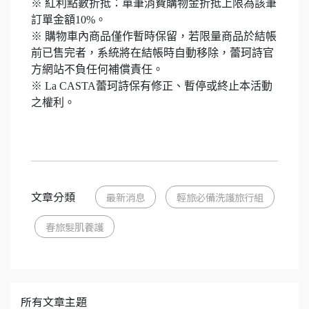
※ 紅利點數折抵：單筆消費購物金折抵上限為該筆
訂單金額10%。
※ 購物車內商品僅作暫時保留，若限量商品於結帳
前已售完者，系統將在結帳時自動移除，蕾珂詩官
方網站不負任何補償責任。
※ La CASTA蕾珂詩保有修正、暫停或終止本活動
之權利。
文章分類
最新消息
輕旅必備洗護旅行組
春旅髮肌養護
所有文章主題