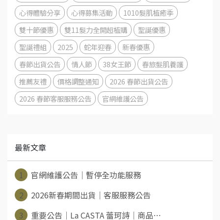
心得體驗分享
心得募集活動
1010髮肌植癒季
雙十節優惠
雙11髮力全開超植購
聖誕優惠
聖誕禮組
2025
蛇年迎春
新春優惠
春節出貨公告
情人節
38女王節
春旅髮肌養護
推薦友禮
價格調整通知
2026 春節出貨公告
2026 春節客服服務公告
官網維護公告
最新文章
1
官網維護公告｜暫停全功能服務
2
2026新春期間出貨｜客服服務公告
3
重要公告｜La CASTA 蕾珂詩｜商品⋯