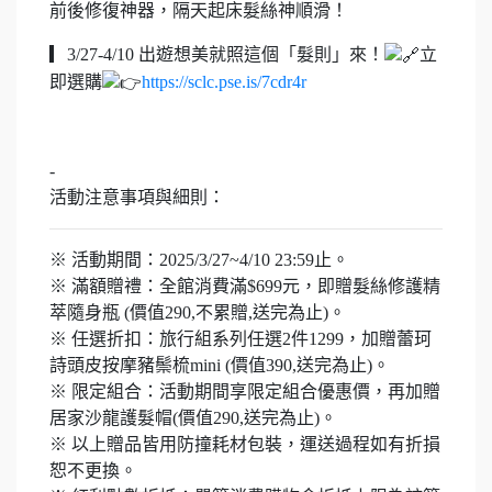
前後修復神器，隔天起床髮絲神順滑！
▎3/27-4/10 出遊想美就照這個「髮則」來！
立
即選購
https://sclc.pse.is/7cdr4r
-
活動注意事項與細則：
※ 活動期間：2025/3/27~4/10 23:59止。
※ 滿額贈禮：全館消費滿$699元，即贈髮絲修護精
萃隨身瓶 (價值290,不累贈,送完為止)。
※ 任選折扣：旅行組系列任選2件1299，加贈蕾珂
詩頭皮按摩豬鬃梳mini (價值390,送完為止)。
※ 限定組合：活動期間享限定組合優惠價，再加贈
居家沙龍護髮帽(價值290,送完為止)。
※ 以上贈品皆用防撞耗材包裝，運送過程如有折損
恕不更換。