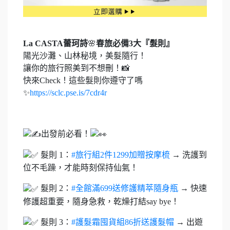
La CASTA蕾珂詩
🌸
春旅必備3大『髮則』
陽光沙灘、山林秘境，美髮隨行！
讓你的旅行照美到不想刪！📸
快來Check！這些髮則你遵守了嗎
✨
https://sclc.pse.is/7cdr4r
⠀⠀
出發前必看！
髮則 1：
#旅行組2件1299加贈按摩梳
→ 洗護到
位不毛躁，才能時刻保持仙氣！
髮則 2：
#全館滿699送修護精萃隨身瓶
→ 快速
修護超重要，隨身急救，乾燥打結say bye！
髮則 3：
#護髮霜囤貨組86折送護髮帽
→ 出遊